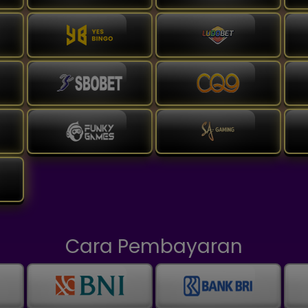
Cara Pembayaran