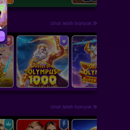
Lihat lebih banyak
Lihat lebih banyak