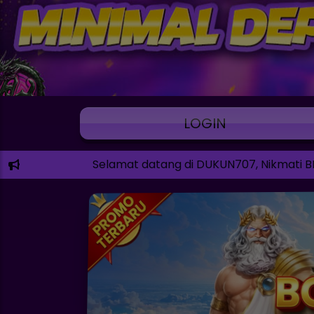
LOGIN
di DUKUN707, Nikmati BET 400 PERAK dengan GARANSI KEK