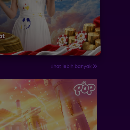
Lihat lebih banyak