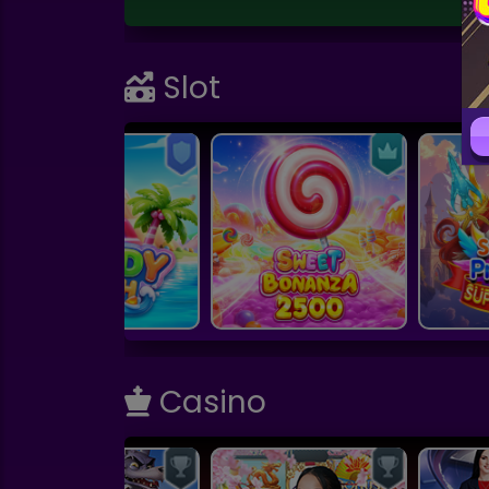
Slot
Casino