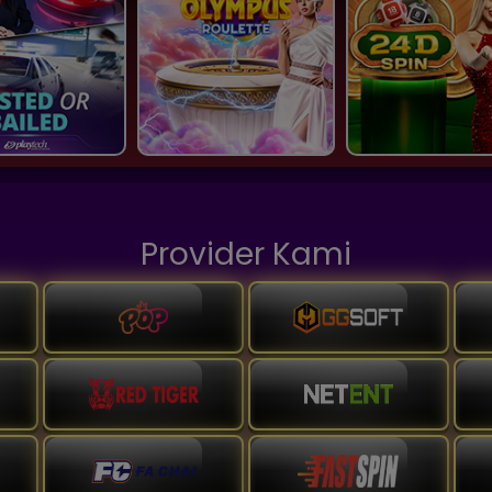
Provider Kami