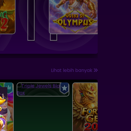
11
12
Lihat lebih banyak