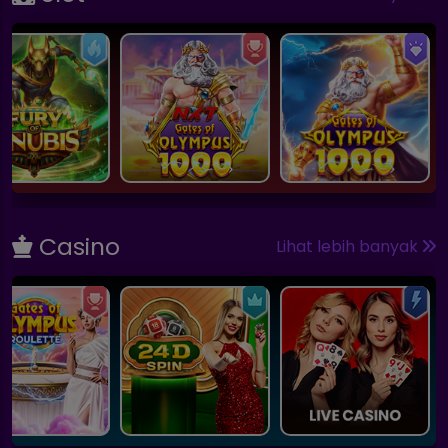
Casino
Lihat lebih banyak