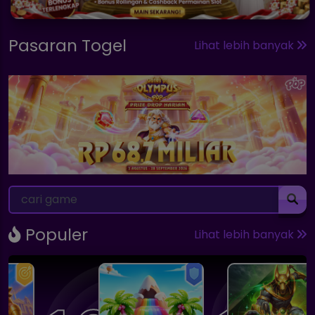
Pasaran Togel
Lihat lebih banyak
Populer
Lihat lebih banyak