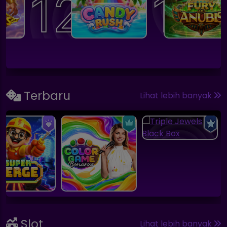
12
1
Terbaru
Lihat lebih banyak
Slot
Lihat lebih banyak