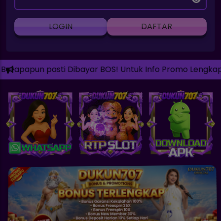
LOGIN
DAFTAR
 Dibayar BOS! Untuk Info Promo Lengkap silahkan Klik 