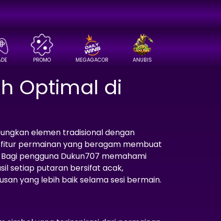
ADE
PROMO
MEGAGACOR
ANUBIS
h Optimal di
ngkan elemen tradisional dengan
a fitur permainan yang beragam membuat
da. Bagi pengguna Dukun707 memahami
 setiap putaran bersifat acak,
 yang lebih baik selama sesi bermain.