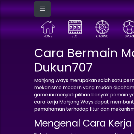
HOME
SLOT
CASINO
SPOR
Cara Bermain Ma
Dukun707
Mahjong Ways merupakan salah satu per
mekanisme modern yang mudah dipahami. 
game ini menjadi pilihan banyak pemain
cara kerja Mahjong Ways dapat membantu 
pemahaman terhadap fitur dan mekanism
Mengenal Cara Kerj