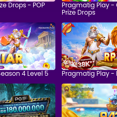
ize Drops - POP
Pragmatig Play 
Prize Drops
eason 4 Level 5
Pragmatig Play -