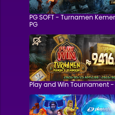
PG SOFT - Turnamen Kemerd
PG
Play and Win Tournament 