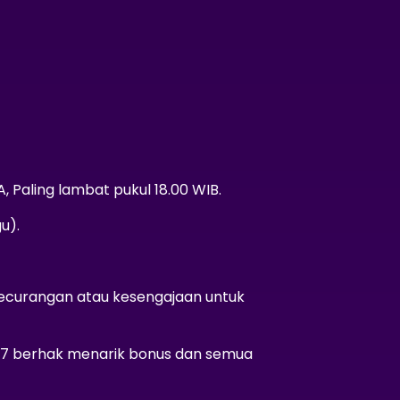
 Paling lambat pukul 18.00 WIB.
u).
kecurangan atau kesengajaan untuk
707 berhak menarik bonus dan semua