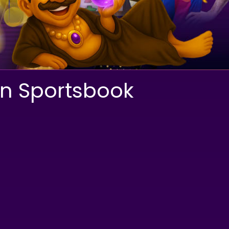
n Sportsbook