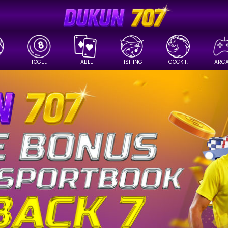
T
TOGEL
TABLE
FISHING
COCK F.
ARC