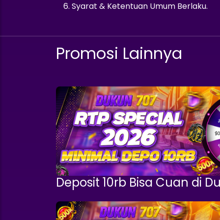
Syarat & Ketentuan Umum Berlaku.
Promosi Lainnya
Deposit 10rb Bisa Cuan di 