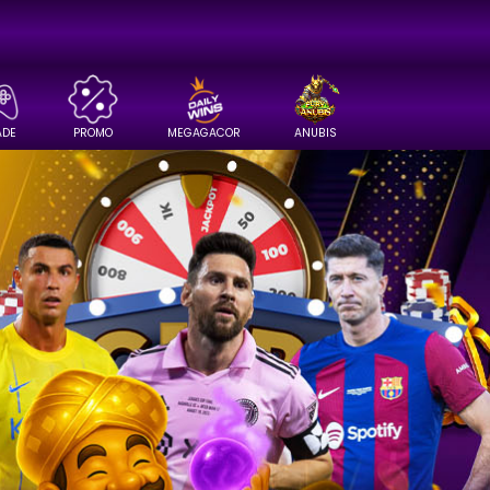
ADE
PROMO
MEGAGACOR
ANUBIS