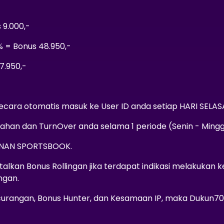
 9.000,-
% = Bonus 48.950,-
7.950,-
ecara otomatis masuk ke User ID anda setiap HARI SELASA,
kalahan dan TurnOver anda selama 1 periode (Senin - Mingg
AINAN SPORTSBOOK.
lkan Bonus Rollingan jika terdapat indikasi melakukan 
ngan.
ecurangan, Bonus Hunter, dan Kesamaan IP, maka Dukun