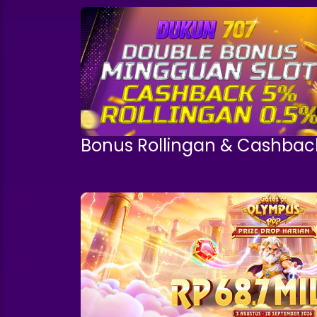
Bonus Rollingan & Cashbac