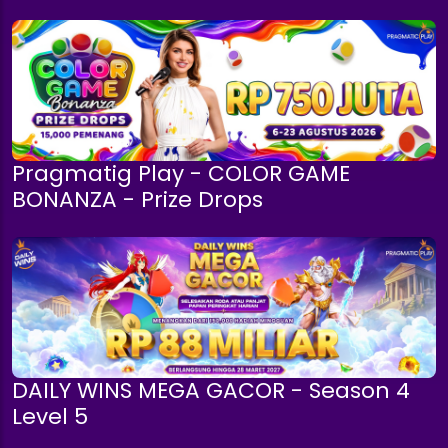
Pragmatig Play - COLOR GAME
BONANZA - Prize Drops
DAILY WINS MEGA GACOR - Season 4
Level 5