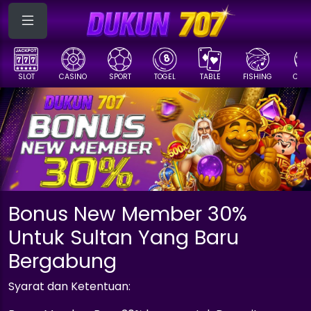
SLOT
CASINO
SPORT
TOGEL
TABLE
FISHING
COCK
Bonus New Member 30%
Untuk Sultan Yang Baru
Bergabung
Syarat dan Ketentuan: