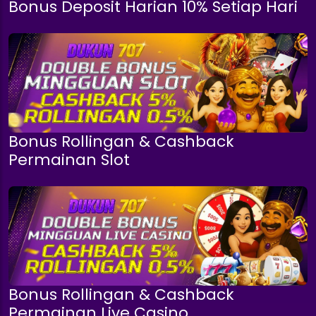
Bonus Deposit Harian 10% Setiap Hari
Bonus Rollingan & Cashback
Permainan Slot
Bonus Rollingan & Cashback
Permainan Live Casino