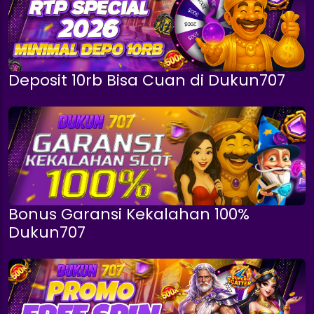
Deposit 10rb Bisa Cuan di Dukun707
Bonus Garansi Kekalahan 100%
Dukun707