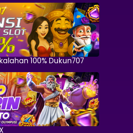
ekalahan 100% Dukun707
X