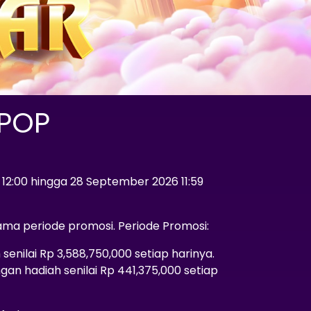
 POP
6 12:00 hingga 28 September 2026 11:59
elama periode promosi. Periode Promosi:
senilai Rp 3,588,750,000 setiap harinya.
an hadiah senilai Rp 441,375,000 setiap