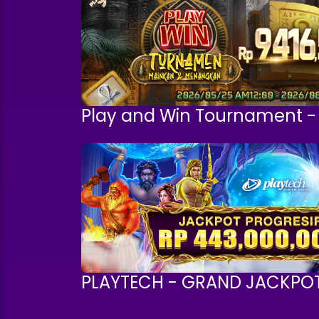
Play and Win Tournament 
PLAYTECH - GRAND JACKPO