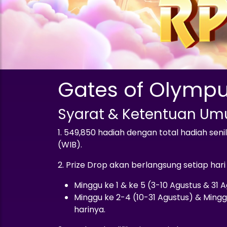
Gates of Olympus
Syarat & Ketentuan U
1. 549,850 hadiah dengan total hadiah seni
(WIB).
2. Prize Drop akan berlangsung setiap hari
Minggu ke 1 & ke 5 (3-10 Agustus & 31 
Minggu ke 2-4 (10-31 Agustus) & Ming
harinya.