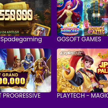
- Spadegaming
GGSOFT GAMES
T PROGRESSIVE
PLAYTECH - MAG