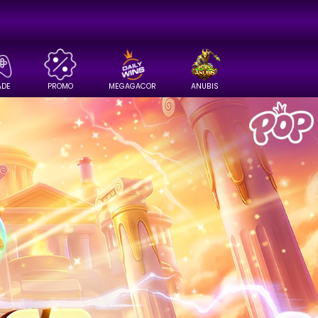
ADE
PROMO
MEGAGACOR
ANUBIS