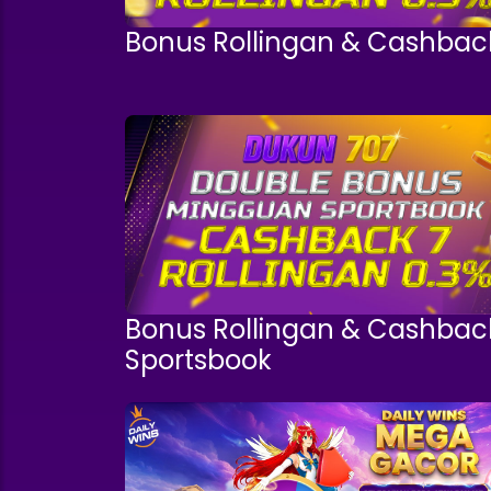
Bonus Rollingan & Cashbac
Bonus Rollingan & Cashba
Sportsbook