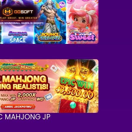
IC MAHJONG JP