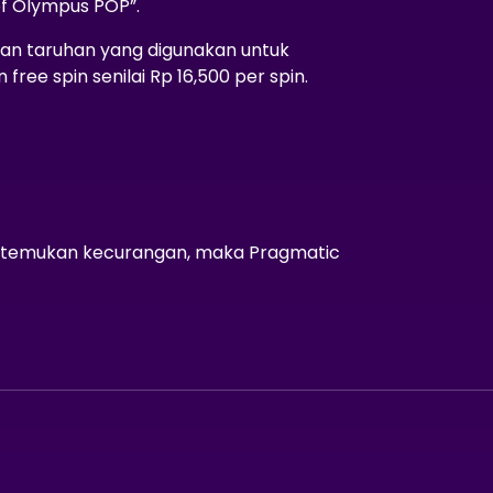
of Olympus POP”.
an taruhan yang digunakan untuk
ee spin senilai Rp 16,500 per spin.
 ditemukan kecurangan, maka Pragmatic